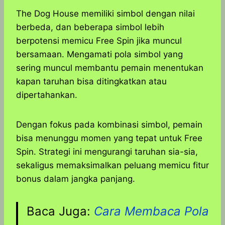
The Dog House memiliki simbol dengan nilai
berbeda, dan beberapa simbol lebih
berpotensi memicu Free Spin jika muncul
bersamaan. Mengamati pola simbol yang
sering muncul membantu pemain menentukan
kapan taruhan bisa ditingkatkan atau
dipertahankan.
Dengan fokus pada kombinasi simbol, pemain
bisa menunggu momen yang tepat untuk Free
Spin. Strategi ini mengurangi taruhan sia-sia,
sekaligus memaksimalkan peluang memicu fitur
bonus dalam jangka panjang.
Baca Juga:
Cara Membaca Pola