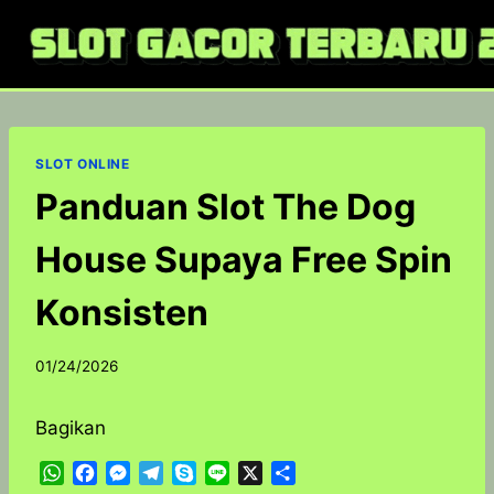
Skip
to
content
SLOT ONLINE
Panduan Slot The Dog
House Supaya Free Spin
Konsisten
01/24/2026
Bagikan
W
F
M
T
S
L
X
S