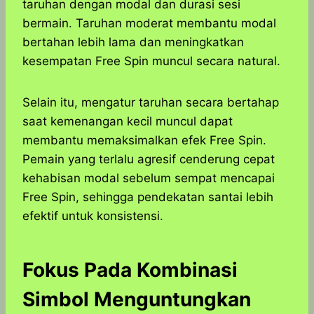
taruhan dengan modal dan durasi sesi
bermain. Taruhan moderat membantu modal
bertahan lebih lama dan meningkatkan
kesempatan Free Spin muncul secara natural.
Selain itu, mengatur taruhan secara bertahap
saat kemenangan kecil muncul dapat
membantu memaksimalkan efek Free Spin.
Pemain yang terlalu agresif cenderung cepat
kehabisan modal sebelum sempat mencapai
Free Spin, sehingga pendekatan santai lebih
efektif untuk konsistensi.
Fokus Pada Kombinasi
Simbol Menguntungkan