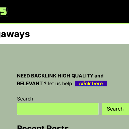
gaways
NEED BACKLINK HIGH QUALITY and
RELEVANT ?
let us help.
click here
Search
Search
Recent Posts