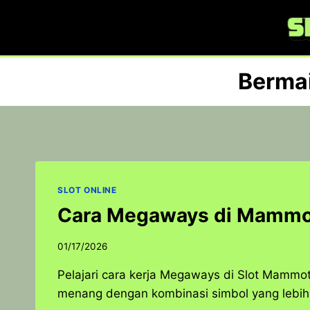
Skip
to
content
Berma
SLOT ONLINE
Cara Megaways di Mammo
01/17/2026
Pelajari cara kerja Megaways di Slot Mam
menang dengan kombinasi simbol yang lebih