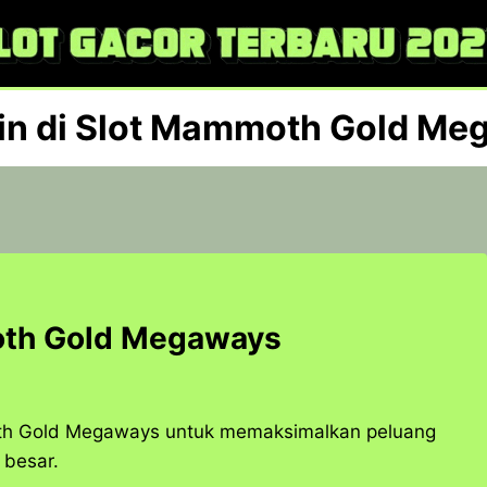
in di Slot Mammoth Gold Me
th Gold Megaways
moth Gold Megaways untuk memaksimalkan peluang
 besar.