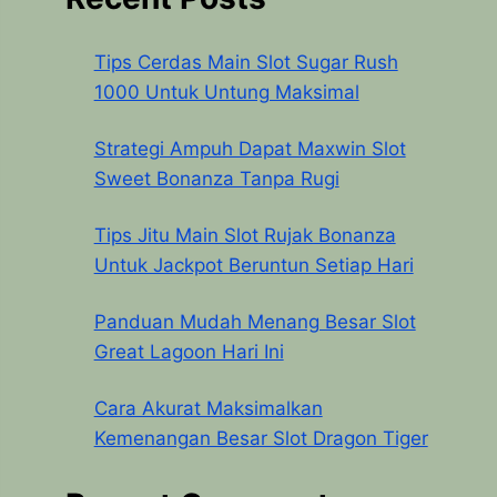
Tips Cerdas Main Slot Sugar Rush
1000 Untuk Untung Maksimal
Strategi Ampuh Dapat Maxwin Slot
Sweet Bonanza Tanpa Rugi
Tips Jitu Main Slot Rujak Bonanza
Untuk Jackpot Beruntun Setiap Hari
Panduan Mudah Menang Besar Slot
Great Lagoon Hari Ini
Cara Akurat Maksimalkan
Kemenangan Besar Slot Dragon Tiger