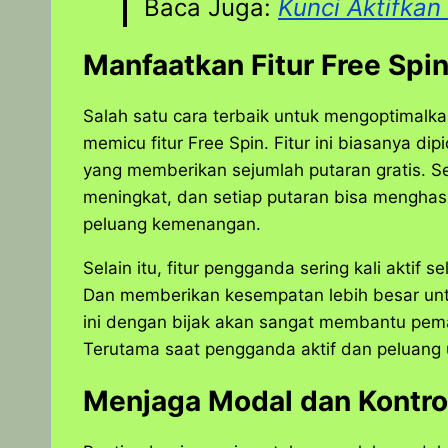
Baca Juga:
Kunci Aktifkan
Manfaatkan Fitur Free Sp
Salah satu cara terbaik untuk mengoptimal
memicu fitur Free Spin. Fitur ini biasanya d
yang memberikan sejumlah putaran gratis. S
meningkat, dan setiap putaran bisa menghas
peluang kemenangan.
Selain itu, fitur pengganda sering kali akt
Dan memberikan kesempatan lebih besar unt
ini dengan bijak akan sangat membantu pem
Terutama saat pengganda aktif dan peluang u
Menjaga Modal dan Kontro