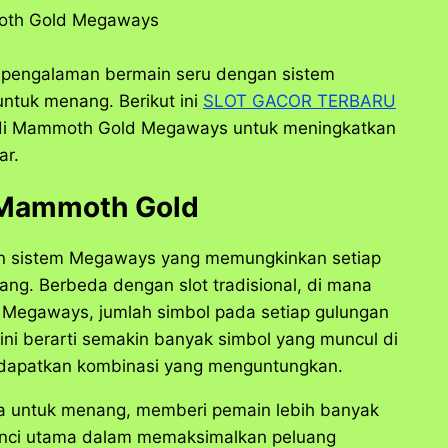
engalaman bermain seru dengan sistem
tuk menang. Berikut ini
SLOT GACOR TERBARU
di Mammoth Gold Megaways untuk meningkatkan
ar.
Mammoth Gold
 sistem Megaways yang memungkinkan setiap
ng. Berbeda dengan slot tradisional, di mana
i Megaways, jumlah simbol pada setiap gulungan
ini berarti semakin banyak simbol yang muncul di
ndapatkan kombinasi yang menguntungkan.
ra untuk menang, memberi pemain lebih banyak
unci utama dalam memaksimalkan peluang