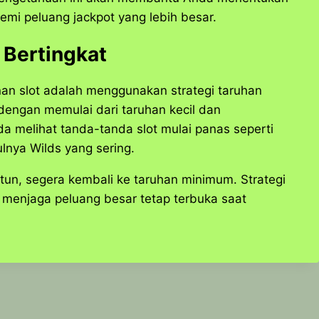
mi peluang jackpot yang lebih besar.
 Bertingkat
nan slot adalah menggunakan strategi taruhan
an dengan memulai dari taruhan kecil dan
a melihat tanda-tanda slot mulai panas seperti
lnya Wilds yang sering.
tun, segera kembali ke taruhan minimum. Strategi
menjaga peluang besar tetap terbuka saat