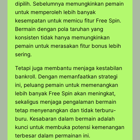
dipilih. Sebelumnya memungkinkan pemain
untuk memperoleh lebih banyak
kesempatan untuk memicu fitur Free Spin.
Bermain dengan pola taruhan yang
konsisten tidak hanya memungkinkan
pemain untuk merasakan fitur bonus lebih
sering.
Tetapi juga membantu menjaga kestabilan
bankroll. Dengan memanfaatkan strategi
ini, peluang pemain untuk memenangkan
lebih banyak Free Spin akan meningkat,
sekaligus menjaga pengalaman bermain
tetap menyenangkan dan tidak terburu-
buru. Kesabaran dalam bermain adalah
kunci untuk membuka potensi kemenangan
terbesar dalam permainan ini.