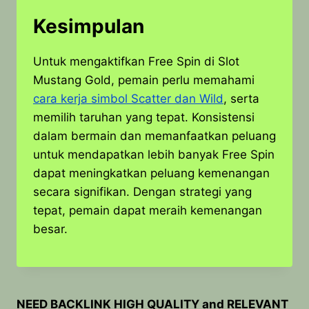
Kesimpulan
Untuk mengaktifkan Free Spin di Slot
Mustang Gold, pemain perlu memahami
cara kerja simbol Scatter dan Wild
, serta
memilih taruhan yang tepat. Konsistensi
dalam bermain dan memanfaatkan peluang
untuk mendapatkan lebih banyak Free Spin
dapat meningkatkan peluang kemenangan
secara signifikan. Dengan strategi yang
tepat, pemain dapat meraih kemenangan
besar.
NEED BACKLINK HIGH QUALITY and RELEVANT