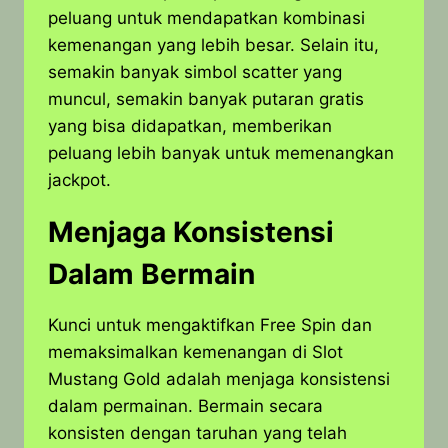
peluang untuk mendapatkan kombinasi
kemenangan yang lebih besar. Selain itu,
semakin banyak simbol scatter yang
muncul, semakin banyak putaran gratis
yang bisa didapatkan, memberikan
peluang lebih banyak untuk memenangkan
jackpot.
Menjaga Konsistensi
Dalam Bermain
Kunci untuk mengaktifkan Free Spin dan
memaksimalkan kemenangan di Slot
Mustang Gold adalah menjaga konsistensi
dalam permainan. Bermain secara
konsisten dengan taruhan yang telah