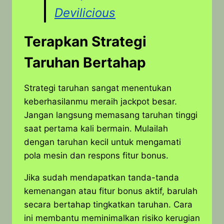
Devilicious
Terapkan Strategi
Taruhan Bertahap
Strategi taruhan sangat menentukan
keberhasilanmu meraih jackpot besar.
Jangan langsung memasang taruhan tinggi
saat pertama kali bermain. Mulailah
dengan taruhan kecil untuk mengamati
pola mesin dan respons fitur bonus.
Jika sudah mendapatkan tanda-tanda
kemenangan atau fitur bonus aktif, barulah
secara bertahap tingkatkan taruhan. Cara
ini membantu meminimalkan risiko kerugian