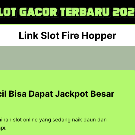
Link Slot Fire Hopper
il Bisa Dapat Jackpot Besar
inan slot online yang sedang naik daun dan
pi.