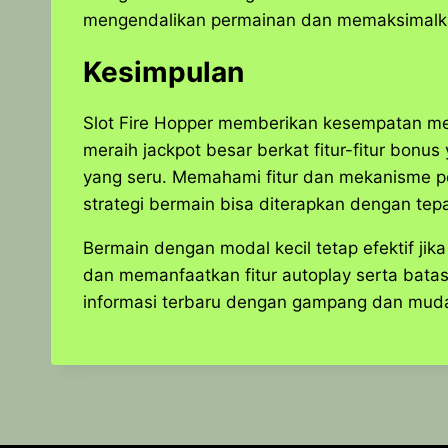
mengendalikan permainan dan memaksimalka
Kesimpulan
Slot Fire Hopper memberikan kesempatan me
meraih jackpot besar berkat fitur-fitur bo
yang seru. Memahami fitur dan mekanisme p
strategi bermain bisa diterapkan dengan tepa
Bermain dengan modal kecil tetap efektif ji
dan memanfaatkan fitur autoplay serta bata
informasi terbaru dengan gampang dan mud