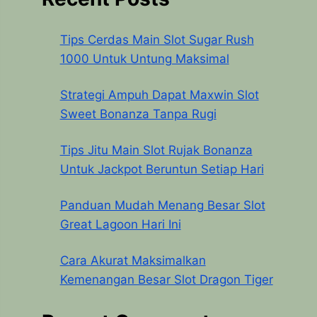
Tips Cerdas Main Slot Sugar Rush
1000 Untuk Untung Maksimal
Strategi Ampuh Dapat Maxwin Slot
Sweet Bonanza Tanpa Rugi
Tips Jitu Main Slot Rujak Bonanza
Untuk Jackpot Beruntun Setiap Hari
Panduan Mudah Menang Besar Slot
Great Lagoon Hari Ini
Cara Akurat Maksimalkan
Kemenangan Besar Slot Dragon Tiger