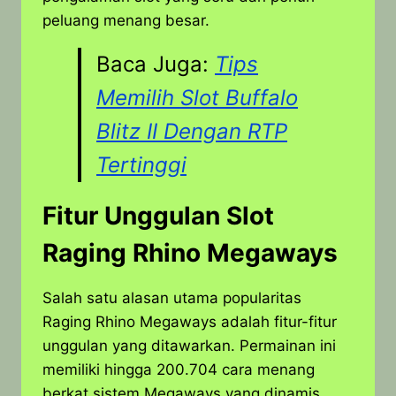
peluang menang besar.
Baca Juga:
Tips
Memilih Slot Buffalo
Blitz II Dengan RTP
Tertinggi
Fitur Unggulan Slot
Raging Rhino Megaways
Salah satu alasan utama popularitas
Raging Rhino Megaways adalah fitur-fitur
unggulan yang ditawarkan. Permainan ini
memiliki hingga 200.704 cara menang
berkat sistem Megaways yang dinamis,