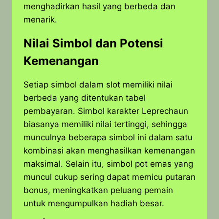
menghadirkan hasil yang berbeda dan
menarik.
Nilai Simbol dan Potensi
Kemenangan
Setiap simbol dalam slot memiliki nilai
berbeda yang ditentukan tabel
pembayaran. Simbol karakter Leprechaun
biasanya memiliki nilai tertinggi, sehingga
munculnya beberapa simbol ini dalam satu
kombinasi akan menghasilkan kemenangan
maksimal. Selain itu, simbol pot emas yang
muncul cukup sering dapat memicu putaran
bonus, meningkatkan peluang pemain
untuk mengumpulkan hadiah besar.