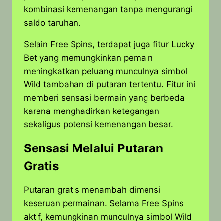
kombinasi kemenangan tanpa mengurangi
saldo taruhan.
Selain Free Spins, terdapat juga fitur Lucky
Bet yang memungkinkan pemain
meningkatkan peluang munculnya simbol
Wild tambahan di putaran tertentu. Fitur ini
memberi sensasi bermain yang berbeda
karena menghadirkan ketegangan
sekaligus potensi kemenangan besar.
Sensasi Melalui Putaran
Gratis
Putaran gratis menambah dimensi
keseruan permainan. Selama Free Spins
aktif, kemungkinan munculnya simbol Wild