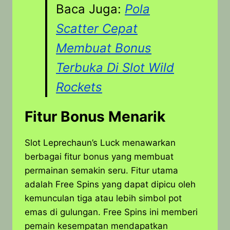
Baca Juga:
Pola
Scatter Cepat
Membuat Bonus
Terbuka Di Slot Wild
Rockets
Fitur Bonus Menarik
Slot Leprechaun’s Luck menawarkan
berbagai fitur bonus yang membuat
permainan semakin seru. Fitur utama
adalah Free Spins yang dapat dipicu oleh
kemunculan tiga atau lebih simbol pot
emas di gulungan. Free Spins ini memberi
pemain kesempatan mendapatkan