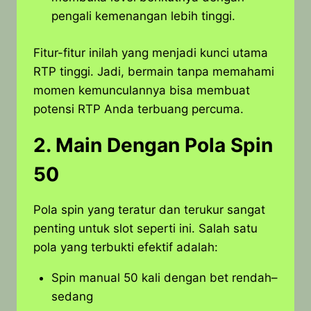
pengali kemenangan lebih tinggi.
Fitur-fitur inilah yang menjadi kunci utama
RTP tinggi. Jadi, bermain tanpa memahami
momen kemunculannya bisa membuat
potensi RTP Anda terbuang percuma.
2. Main Dengan Pola Spin
50
Pola spin yang teratur dan terukur sangat
penting untuk slot seperti ini. Salah satu
pola yang terbukti efektif adalah:
Spin manual 50 kali dengan bet rendah–
sedang