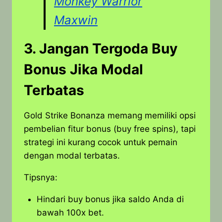
Monkey Warrior
Maxwin
3. Jangan Tergoda Buy
Bonus Jika Modal
Terbatas
Gold Strike Bonanza memang memiliki opsi
pembelian fitur bonus (buy free spins), tapi
strategi ini kurang cocok untuk pemain
dengan modal terbatas.
Tipsnya:
Hindari buy bonus jika saldo Anda di
bawah 100x bet.