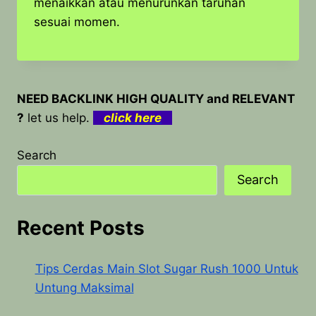
menaikkan atau menurunkan taruhan
sesuai momen.
NEED BACKLINK HIGH QUALITY and RELEVANT
?
let us help.
click here
Search
Search
Recent Posts
Tips Cerdas Main Slot Sugar Rush 1000 Untuk
Untung Maksimal