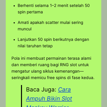
Berhenti selama 1–2 menit setelah 50
spin pertama
Amati apakah scatter mulai sering
muncul
Lanjutkan 50 spin berikutnya dengan
nilai taruhan tetap
Pola ini membuat permainan terasa alami
dan memberi ruang bagi RNG slot untuk
mengatur ulang siklus kemenangan—
seringkali memicu free spins di fase kedua.
Baca Juga:
Cara
Ampuh Bikin Slot