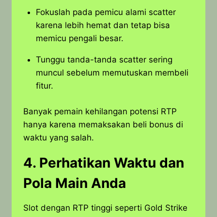
Fokuslah pada pemicu alami scatter
karena lebih hemat dan tetap bisa
memicu pengali besar.
Tunggu tanda-tanda scatter sering
muncul sebelum memutuskan membeli
fitur.
Banyak pemain kehilangan potensi RTP
hanya karena memaksakan beli bonus di
waktu yang salah.
4. Perhatikan Waktu dan
Pola Main Anda
Slot dengan RTP tinggi seperti Gold Strike