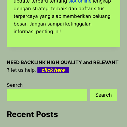
update terbaru tentang
slot online
lengkap
dengan strategi terbaik dan daftar situs
terpercaya yang siap memberikan peluang
besar. Jangan sampai ketinggalan
informasi penting ini!
NEED BACKLINK HIGH QUALITY and RELEVANT
?
let us help.
click here
Search
Search
Recent Posts