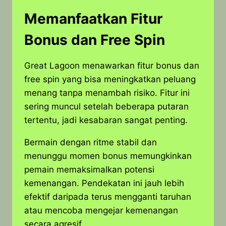
Memanfaatkan Fitur
Bonus dan Free Spin
Great Lagoon menawarkan fitur bonus dan
free spin yang bisa meningkatkan peluang
menang tanpa menambah risiko. Fitur ini
sering muncul setelah beberapa putaran
tertentu, jadi kesabaran sangat penting.
Bermain dengan ritme stabil dan
menunggu momen bonus memungkinkan
pemain memaksimalkan potensi
kemenangan. Pendekatan ini jauh lebih
efektif daripada terus mengganti taruhan
atau mencoba mengejar kemenangan
secara agresif.