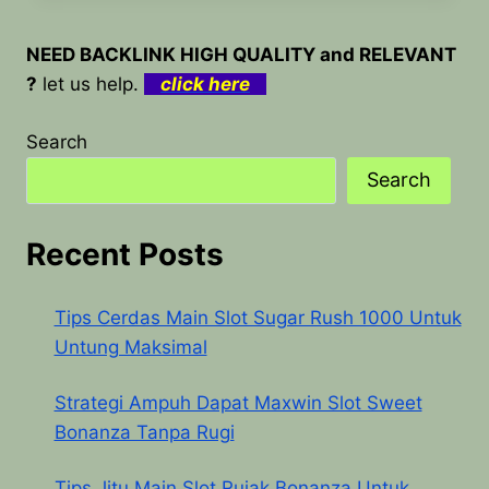
NEED BACKLINK HIGH QUALITY and RELEVANT
?
let us help.
click here
Search
Search
Recent Posts
Tips Cerdas Main Slot Sugar Rush 1000 Untuk
Untung Maksimal
Strategi Ampuh Dapat Maxwin Slot Sweet
Bonanza Tanpa Rugi
Tips Jitu Main Slot Rujak Bonanza Untuk