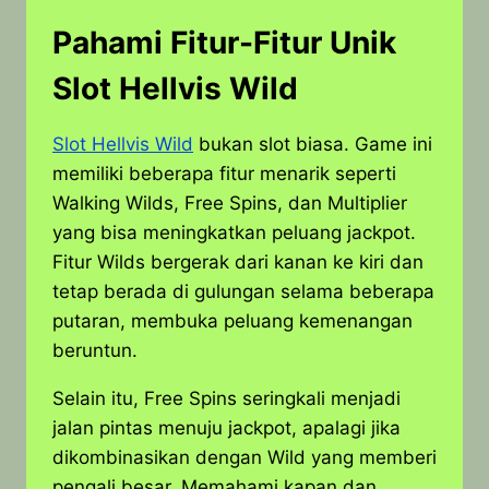
Pahami Fitur-Fitur Unik
Slot Hellvis Wild
Slot Hellvis Wild
bukan slot biasa. Game ini
memiliki beberapa fitur menarik seperti
Walking Wilds, Free Spins, dan Multiplier
yang bisa meningkatkan peluang jackpot.
Fitur Wilds bergerak dari kanan ke kiri dan
tetap berada di gulungan selama beberapa
putaran, membuka peluang kemenangan
beruntun.
Selain itu, Free Spins seringkali menjadi
jalan pintas menuju jackpot, apalagi jika
dikombinasikan dengan Wild yang memberi
pengali besar. Memahami kapan dan