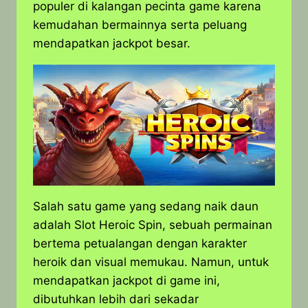
populer di kalangan pecinta game karena
kemudahan bermainnya serta peluang
mendapatkan jackpot besar.
Salah satu game yang sedang naik daun
adalah Slot Heroic Spin, sebuah permainan
bertema petualangan dengan karakter
heroik dan visual memukau. Namun, untuk
mendapatkan jackpot di game ini,
dibutuhkan lebih dari sekadar