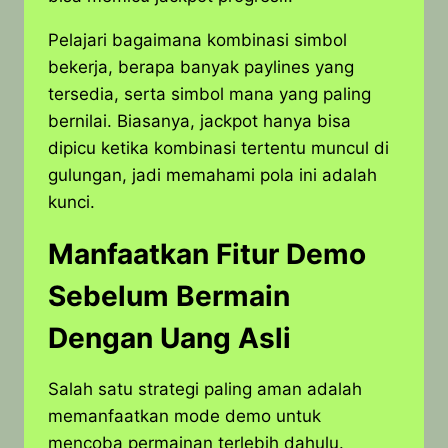
Pelajari bagaimana kombinasi simbol
bekerja, berapa banyak paylines yang
tersedia, serta simbol mana yang paling
bernilai. Biasanya, jackpot hanya bisa
dipicu ketika kombinasi tertentu muncul di
gulungan, jadi memahami pola ini adalah
kunci.
Manfaatkan Fitur Demo
Sebelum Bermain
Dengan Uang Asli
Salah satu strategi paling aman adalah
memanfaatkan mode demo untuk
mencoba permainan terlebih dahulu.