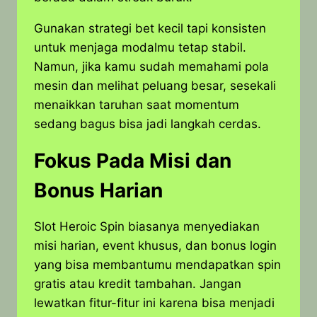
Gunakan strategi bet kecil tapi konsisten
untuk menjaga modalmu tetap stabil.
Namun, jika kamu sudah memahami pola
mesin dan melihat peluang besar, sesekali
menaikkan taruhan saat momentum
sedang bagus bisa jadi langkah cerdas.
Fokus Pada Misi dan
Bonus Harian
Slot Heroic Spin biasanya menyediakan
misi harian, event khusus, dan bonus login
yang bisa membantumu mendapatkan spin
gratis atau kredit tambahan. Jangan
lewatkan fitur-fitur ini karena bisa menjadi