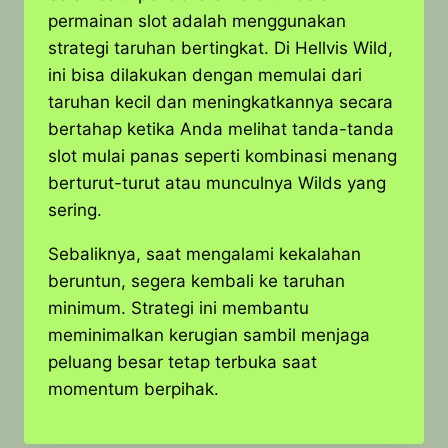
permainan slot adalah menggunakan
strategi taruhan bertingkat. Di Hellvis Wild,
ini bisa dilakukan dengan memulai dari
taruhan kecil dan meningkatkannya secara
bertahap ketika Anda melihat tanda-tanda
slot mulai panas seperti kombinasi menang
berturut-turut atau munculnya Wilds yang
sering.
Sebaliknya, saat mengalami kekalahan
beruntun, segera kembali ke taruhan
minimum. Strategi ini membantu
meminimalkan kerugian sambil menjaga
peluang besar tetap terbuka saat
momentum berpihak.