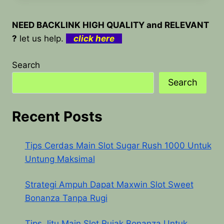
NEED BACKLINK HIGH QUALITY and RELEVANT
?
let us help.
click here
Search
Search
Recent Posts
Tips Cerdas Main Slot Sugar Rush 1000 Untuk
Untung Maksimal
Strategi Ampuh Dapat Maxwin Slot Sweet
Bonanza Tanpa Rugi
Tips Jitu Main Slot Rujak Bonanza Untuk