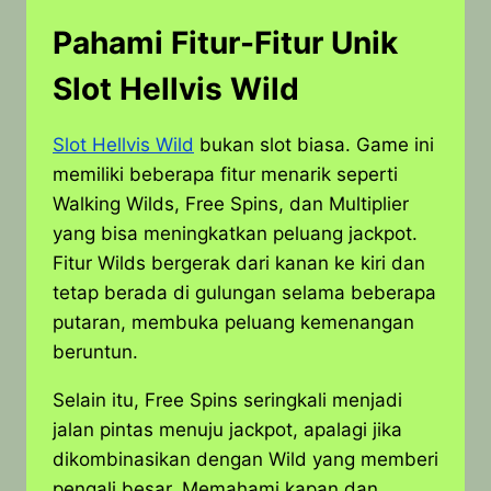
Pahami Fitur-Fitur Unik
Slot Hellvis Wild
Slot Hellvis Wild
bukan slot biasa. Game ini
memiliki beberapa fitur menarik seperti
Walking Wilds, Free Spins, dan Multiplier
yang bisa meningkatkan peluang jackpot.
Fitur Wilds bergerak dari kanan ke kiri dan
tetap berada di gulungan selama beberapa
putaran, membuka peluang kemenangan
beruntun.
Selain itu, Free Spins seringkali menjadi
jalan pintas menuju jackpot, apalagi jika
dikombinasikan dengan Wild yang memberi
pengali besar. Memahami kapan dan