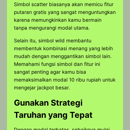
Simbol scatter biasanya akan memicu fitur
putaran gratis yang sangat menguntungkan
karena memungkinkan kamu bermain
tanpa mengurangi modal utama.
Selain itu, simbol wild membantu
membentuk kombinasi menang yang lebih
mudah dengan menggantikan simbol lain.
Memahami fungsi simbol dan fitur ini
sangat penting agar kamu bisa
memaksimalkan modal 10 ribu rupiah untuk
mengejar jackpot besar.
Gunakan Strategi
Taruhan yang Tepat
Dengan modal terbatas, sebaiknya mulai