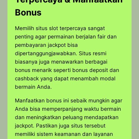
Bonus
Memilih situs slot terpercaya sangat
penting agar permainan berjalan fair dan
pembayaran jackpot bisa
dipertanggungjawabkan. Situs resmi
biasanya juga menawarkan berbagai
bonus menarik seperti bonus deposit dan
cashback yang dapat menambah modal
bermain Anda.
Manfaatkan bonus ini sebaik mungkin agar
Anda bisa memperpanjang waktu bermain
dan meningkatkan peluang mendapatkan
jackpot. Pastikan juga situs tersebut
memiliki sistem keamanan dan layanan