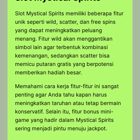
Slot Mystical Spirits memiliki beberapa fitur
unik seperti wild, scatter, dan free spins
yang dapat meningkatkan peluang
menang. Fitur wild akan menggantikan
simbol lain agar terbentuk kombinasi
kemenangan, sedangkan scatter bisa
memicu putaran gratis yang berpotensi
memberikan hadiah besar.
Memahami cara kerja fitur-fitur ini sangat
penting agar Anda tahu kapan harus
meningkatkan taruhan atau tetap bermain
konservatif. Selain itu, fitur bonus mini-
game yang hadir dalam Mystical Spirits
sering menjadi pintu menuju jackpot.