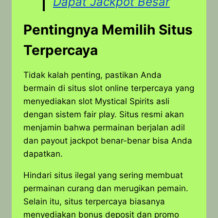
Dapat Jackpot Besar
Pentingnya Memilih Situs
Terpercaya
Tidak kalah penting, pastikan Anda
bermain di situs slot online terpercaya yang
menyediakan slot Mystical Spirits asli
dengan sistem fair play. Situs resmi akan
menjamin bahwa permainan berjalan adil
dan payout jackpot benar-benar bisa Anda
dapatkan.
Hindari situs ilegal yang sering membuat
permainan curang dan merugikan pemain.
Selain itu, situs terpercaya biasanya
menyediakan bonus deposit dan promo