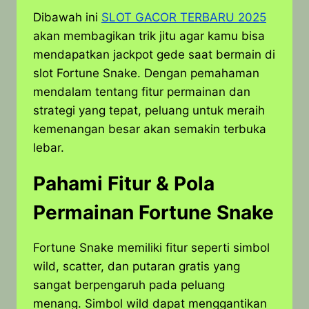
Dibawah ini
SLOT GACOR TERBARU 2025
akan membagikan trik jitu agar kamu bisa
mendapatkan jackpot gede saat bermain di
slot Fortune Snake. Dengan pemahaman
mendalam tentang fitur permainan dan
strategi yang tepat, peluang untuk meraih
kemenangan besar akan semakin terbuka
lebar.
Pahami Fitur & Pola
Permainan Fortune Snake
Fortune Snake memiliki fitur seperti simbol
wild, scatter, dan putaran gratis yang
sangat berpengaruh pada peluang
menang. Simbol wild dapat menggantikan