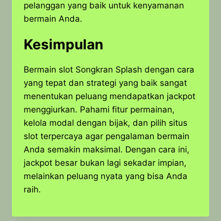
pelanggan yang baik untuk kenyamanan
bermain Anda.
Kesimpulan
Bermain slot Songkran Splash dengan cara
yang tepat dan strategi yang baik sangat
menentukan peluang mendapatkan jackpot
menggiurkan. Pahami fitur permainan,
kelola modal dengan bijak, dan pilih situs
slot terpercaya agar pengalaman bermain
Anda semakin maksimal. Dengan cara ini,
jackpot besar bukan lagi sekadar impian,
melainkan peluang nyata yang bisa Anda
raih.