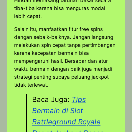
Hindari memasang taruhan besar secara
tiba-tiba karena bisa menguras modal
lebih cepat.
Selain itu, manfaatkan fitur free spins
dengan sebaik-baiknya. Jangan langsung
melakukan spin cepat tanpa pertimbangan
karena kecepatan bermain bisa
mempengaruhi hasil. Bersabar dan atur
waktu bermain dengan baik juga menjadi
strategi penting supaya peluang jackpot
tidak terlewat.
Baca Juga:
Tips
Bermain di Slot
Battleground Royale