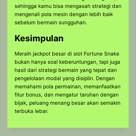
sehingga kamu bisa mengasah strategi dan
mengenali pola mesin dengan lebih baik
sebelum bermain sungguhan.
Kesimpulan
Meraih jackpot besar di slot Fortune Snake
bukan hanya soal keberuntungan, tapi juga
hasil dari strategi bermain yang tepat dan
pengelolaan modal yang disiplin. Dengan
memahami pola permainan, memanfaatkan
fitur bonus, dan mengatur taruhan dengan
bijak, peluang menang besar akan semakin
terbuka lebar.