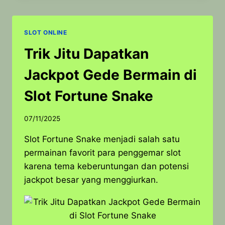
SLOT ONLINE
Trik Jitu Dapatkan
Jackpot Gede Bermain di
Slot Fortune Snake
07/11/2025
Slot Fortune Snake menjadi salah satu
permainan favorit para penggemar slot
karena tema keberuntungan dan potensi
jackpot besar yang menggiurkan.