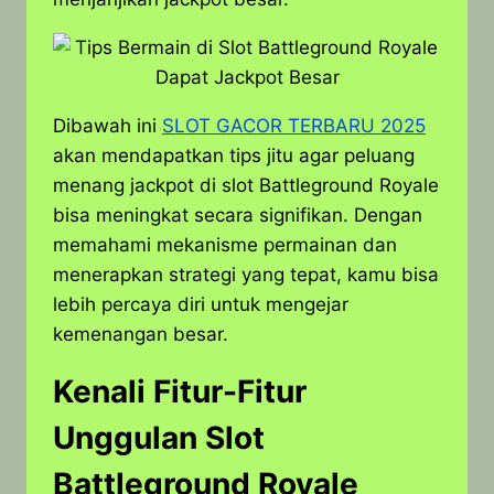
Dibawah ini
SLOT GACOR TERBARU 2025
akan mendapatkan tips jitu agar peluang
menang jackpot di slot Battleground Royale
bisa meningkat secara signifikan. Dengan
memahami mekanisme permainan dan
menerapkan strategi yang tepat, kamu bisa
lebih percaya diri untuk mengejar
kemenangan besar.
Kenali Fitur-Fitur
Unggulan Slot
Battleground Royale