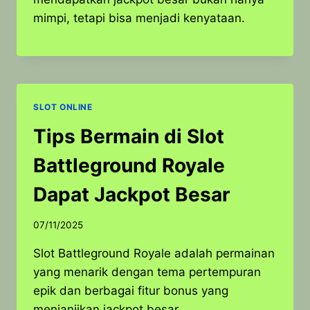
mimpi, tetapi bisa menjadi kenyataan.
SLOT ONLINE
Tips Bermain di Slot
Battleground Royale
Dapat Jackpot Besar
07/11/2025
Slot Battleground Royale adalah permainan
yang menarik dengan tema pertempuran
epik dan berbagai fitur bonus yang
menjanjikan jackpot besar.