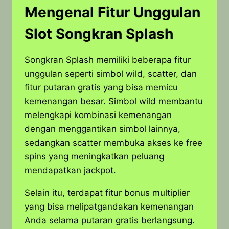
Mengenal Fitur Unggulan
Slot Songkran Splash
Songkran Splash memiliki beberapa fitur
unggulan seperti simbol wild, scatter, dan
fitur putaran gratis yang bisa memicu
kemenangan besar. Simbol wild membantu
melengkapi kombinasi kemenangan
dengan menggantikan simbol lainnya,
sedangkan scatter membuka akses ke free
spins yang meningkatkan peluang
mendapatkan jackpot.
Selain itu, terdapat fitur bonus multiplier
yang bisa melipatgandakan kemenangan
Anda selama putaran gratis berlangsung.