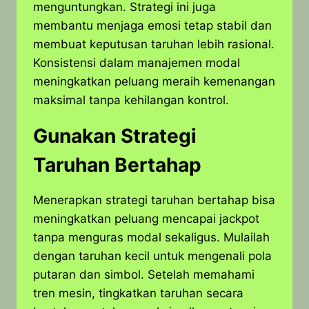
menguntungkan. Strategi ini juga
membantu menjaga emosi tetap stabil dan
membuat keputusan taruhan lebih rasional.
Konsistensi dalam manajemen modal
meningkatkan peluang meraih kemenangan
maksimal tanpa kehilangan kontrol.
Gunakan Strategi
Taruhan Bertahap
Menerapkan strategi taruhan bertahap bisa
meningkatkan peluang mencapai jackpot
tanpa menguras modal sekaligus. Mulailah
dengan taruhan kecil untuk mengenali pola
putaran dan simbol. Setelah memahami
tren mesin, tingkatkan taruhan secara