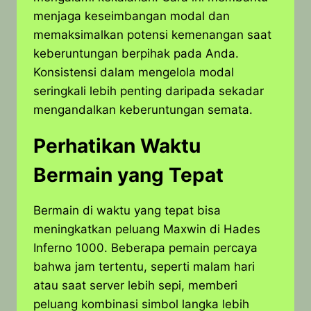
menjaga keseimbangan modal dan
memaksimalkan potensi kemenangan saat
keberuntungan berpihak pada Anda.
Konsistensi dalam mengelola modal
seringkali lebih penting daripada sekadar
mengandalkan keberuntungan semata.
Perhatikan Waktu
Bermain yang Tepat
Bermain di waktu yang tepat bisa
meningkatkan peluang Maxwin di Hades
Inferno 1000. Beberapa pemain percaya
bahwa jam tertentu, seperti malam hari
atau saat server lebih sepi, memberi
peluang kombinasi simbol langka lebih