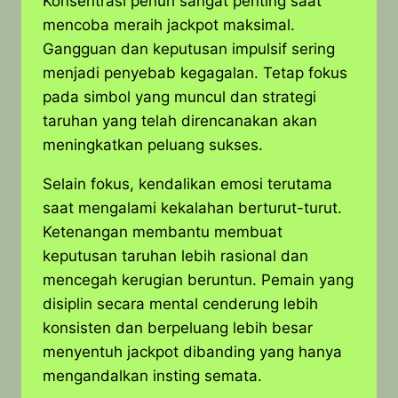
Konsentrasi penuh sangat penting saat
mencoba meraih jackpot maksimal.
Gangguan dan keputusan impulsif sering
menjadi penyebab kegagalan. Tetap fokus
pada simbol yang muncul dan strategi
taruhan yang telah direncanakan akan
meningkatkan peluang sukses.
Selain fokus, kendalikan emosi terutama
saat mengalami kekalahan berturut-turut.
Ketenangan membantu membuat
keputusan taruhan lebih rasional dan
mencegah kerugian beruntun. Pemain yang
disiplin secara mental cenderung lebih
konsisten dan berpeluang lebih besar
menyentuh jackpot dibanding yang hanya
mengandalkan insting semata.