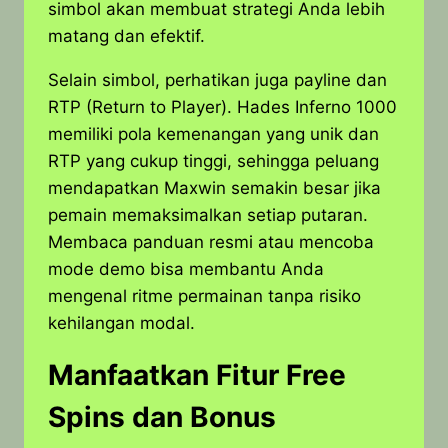
simbol akan membuat strategi Anda lebih
matang dan efektif.
Selain simbol, perhatikan juga payline dan
RTP (Return to Player). Hades Inferno 1000
memiliki pola kemenangan yang unik dan
RTP yang cukup tinggi, sehingga peluang
mendapatkan Maxwin semakin besar jika
pemain memaksimalkan setiap putaran.
Membaca panduan resmi atau mencoba
mode demo bisa membantu Anda
mengenal ritme permainan tanpa risiko
kehilangan modal.
Manfaatkan Fitur Free
Spins dan Bonus