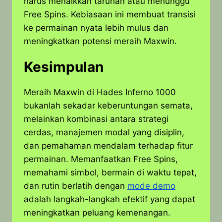
harus menaikkan taruhan atau menunggu
Free Spins. Kebiasaan ini membuat transisi
ke permainan nyata lebih mulus dan
meningkatkan potensi meraih Maxwin.
Kesimpulan
Meraih Maxwin di Hades Inferno 1000
bukanlah sekadar keberuntungan semata,
melainkan kombinasi antara strategi
cerdas, manajemen modal yang disiplin,
dan pemahaman mendalam terhadap fitur
permainan. Memanfaatkan Free Spins,
memahami simbol, bermain di waktu tepat,
dan rutin berlatih dengan
mode demo
adalah langkah-langkah efektif yang dapat
meningkatkan peluang kemenangan.