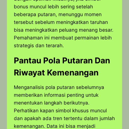
bonus muncul lebih sering setelah
beberapa putaran, menunggu momen
tersebut sebelum meningkatkan taruhan
bisa meningkatkan peluang menang besar.
Pemahaman ini membuat permainan lebih
strategis dan terarah.
Pantau Pola Putaran Dan
Riwayat Kemenangan
Menganalisis pola putaran sebelumnya
memberikan informasi penting untuk
menentukan langkah berikutnya.
Perhatikan kapan simbol khusus muncul
dan apakah ada tren tertentu dalam jumlah
kemenangan. Data ini bisa menjadi