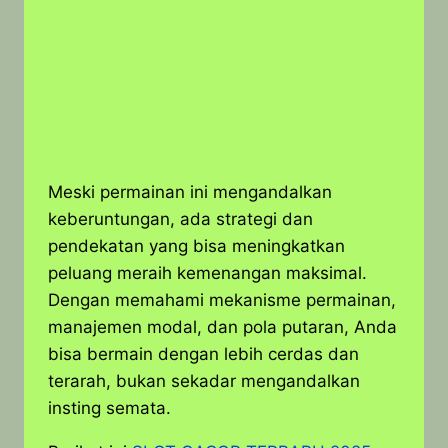
Meski permainan ini mengandalkan
keberuntungan, ada strategi dan
pendekatan yang bisa meningkatkan
peluang meraih kemenangan maksimal.
Dengan memahami mekanisme permainan,
manajemen modal, dan pola putaran, Anda
bisa bermain dengan lebih cerdas dan
terarah, bukan sekadar mengandalkan
insting semata.