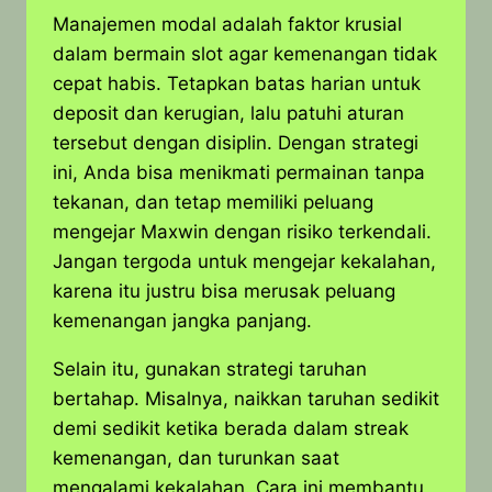
Manajemen modal adalah faktor krusial
dalam bermain slot agar kemenangan tidak
cepat habis. Tetapkan batas harian untuk
deposit dan kerugian, lalu patuhi aturan
tersebut dengan disiplin. Dengan strategi
ini, Anda bisa menikmati permainan tanpa
tekanan, dan tetap memiliki peluang
mengejar Maxwin dengan risiko terkendali.
Jangan tergoda untuk mengejar kekalahan,
karena itu justru bisa merusak peluang
kemenangan jangka panjang.
Selain itu, gunakan strategi taruhan
bertahap. Misalnya, naikkan taruhan sedikit
demi sedikit ketika berada dalam streak
kemenangan, dan turunkan saat
mengalami kekalahan. Cara ini membantu