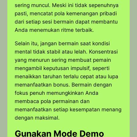
sering muncul. Meski ini tidak sepenuhnya
pasti, mencatat pola kemenangan pribadi
dari setiap sesi bermain dapat membantu
Anda menemukan ritme terbaik.
Selain itu, jangan bermain saat kondisi
mental tidak stabil atau lelah. Konsentrasi
yang menurun sering membuat pemain
mengambil keputusan impulsif, seperti
menaikkan taruhan terlalu cepat atau lupa
memanfaatkan bonus. Bermain dengan
fokus penuh memungkinkan Anda
membaca pola permainan dan
memanfaatkan setiap kesempatan menang
dengan maksimal.
Gunakan Mode Demo