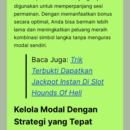
digunakan untuk memperpanjang sesi
permainan. Dengan memanfaatkan bonus
secara optimal, Anda bisa bermain lebih
lama dan meningkatkan peluang meraih
kombinasi simbol langka tanpa menguras
modal sendiri.
Baca Juga:
Trik
Terbukti Dapatkan
Jackpot Instan Di Slot
Hounds Of Hell
Kelola Modal Dengan
Strategi yang Tepat