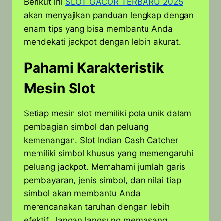
Berikut ini
SLOT GACOR TERBARU 2025
akan menyajikan panduan lengkap dengan
enam tips yang bisa membantu Anda
mendekati jackpot dengan lebih akurat.
Pahami Karakteristik
Mesin Slot
Setiap mesin slot memiliki pola unik dalam
pembagian simbol dan peluang
kemenangan. Slot Indian Cash Catcher
memiliki simbol khusus yang memengaruhi
peluang jackpot. Memahami jumlah garis
pembayaran, jenis simbol, dan nilai tiap
simbol akan membantu Anda
merencanakan taruhan dengan lebih
efektif. Jangan langsung memasang