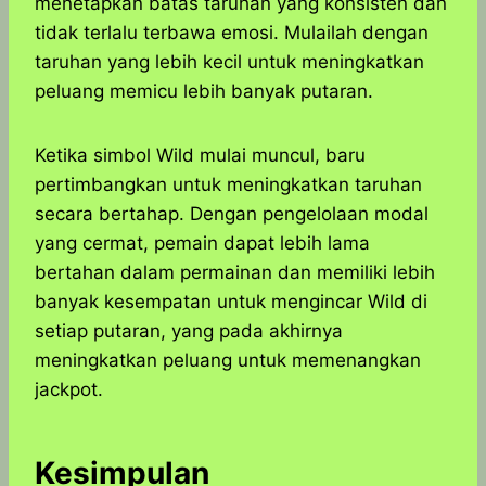
menetapkan batas taruhan yang konsisten dan
tidak terlalu terbawa emosi. Mulailah dengan
taruhan yang lebih kecil untuk meningkatkan
peluang memicu lebih banyak putaran.
Ketika simbol Wild mulai muncul, baru
pertimbangkan untuk meningkatkan taruhan
secara bertahap. Dengan pengelolaan modal
yang cermat, pemain dapat lebih lama
bertahan dalam permainan dan memiliki lebih
banyak kesempatan untuk mengincar Wild di
setiap putaran, yang pada akhirnya
meningkatkan peluang untuk memenangkan
jackpot.
Kesimpulan