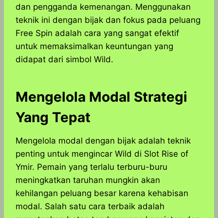
dan pengganda kemenangan. Menggunakan
teknik ini dengan bijak dan fokus pada peluang
Free Spin adalah cara yang sangat efektif
untuk memaksimalkan keuntungan yang
didapat dari simbol Wild.
Mengelola Modal Strategi
Yang Tepat
Mengelola modal dengan bijak adalah teknik
penting untuk mengincar Wild di Slot Rise of
Ymir. Pemain yang terlalu terburu-buru
meningkatkan taruhan mungkin akan
kehilangan peluang besar karena kehabisan
modal. Salah satu cara terbaik adalah