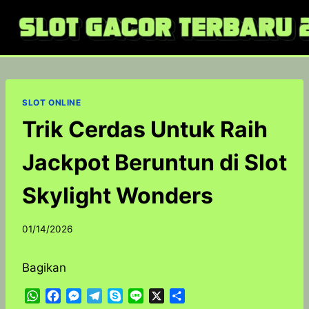
Skip
to
content
SLOT ONLINE
Trik Cerdas Untuk Raih
Jackpot Beruntun di Slot
Skylight Wonders
01/14/2026
Bagikan
W
F
M
T
S
L
X
S