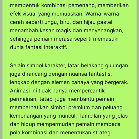
membentuk kombinasi pemenang, memberikan
efek visual yang memuaskan. Warna-warna
cerah seperti ungu, biru, dan hijau pastel
menambah kesan magis dan menyenangkan,
sehingga pemain merasa seperti memasuki
dunia fantasi interaktif.
Selain simbol karakter, latar belakang gulungan
juga dirancang dengan nuansa fantastis,
lengkap dengan elemen cahaya yang bergerak.
Animasi ini tidak hanya mempercantik
permainan, tetapi juga membantu pemain
memperhatikan simbol premium dan peluang
kemenangan yang muncul. Tampilan yang jelas
dan hidup mempermudah pemain membaca
pola kombinasi dan menentukan strategi