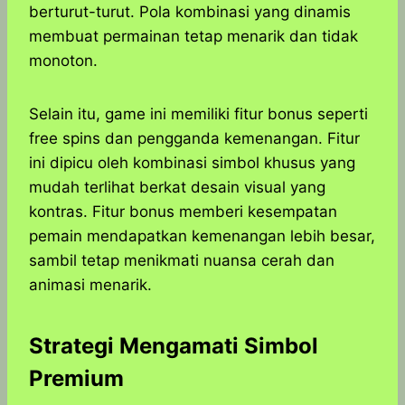
berturut-turut. Pola kombinasi yang dinamis
membuat permainan tetap menarik dan tidak
monoton.
Selain itu, game ini memiliki fitur bonus seperti
free spins dan pengganda kemenangan. Fitur
ini dipicu oleh kombinasi simbol khusus yang
mudah terlihat berkat desain visual yang
kontras. Fitur bonus memberi kesempatan
pemain mendapatkan kemenangan lebih besar,
sambil tetap menikmati nuansa cerah dan
animasi menarik.
Strategi Mengamati Simbol
Premium