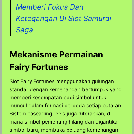
Memberi Fokus Dan
Ketegangan Di Slot Samurai
Saga
Mekanisme Permainan
Fairy Fortunes
Slot Fairy Fortunes menggunakan gulungan
standar dengan kemenangan bertumpuk yang
memberi kesempatan bagi simbol untuk
muncul dalam formasi berbeda setiap putaran.
Sistem cascading reels juga diterapkan, di
mana simbol pemenang hilang dan digantikan
simbol baru, membuka peluang kemenangan