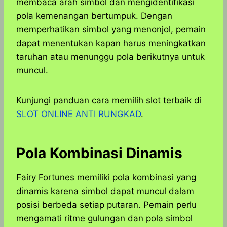
membaca arah simbol dan mengidentifikasi
pola kemenangan bertumpuk. Dengan
memperhatikan simbol yang menonjol, pemain
dapat menentukan kapan harus meningkatkan
taruhan atau menunggu pola berikutnya untuk
muncul.
Kunjungi panduan cara memilih slot terbaik di
SLOT ONLINE ANTI RUNGKAD
.
Pola Kombinasi Dinamis
Fairy Fortunes memiliki pola kombinasi yang
dinamis karena simbol dapat muncul dalam
posisi berbeda setiap putaran. Pemain perlu
mengamati ritme gulungan dan pola simbol