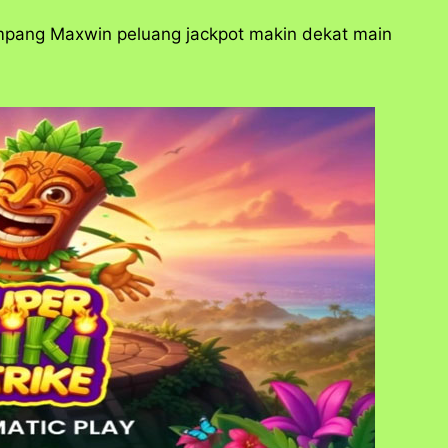
 gampang Maxwin peluang jackpot makin dekat main