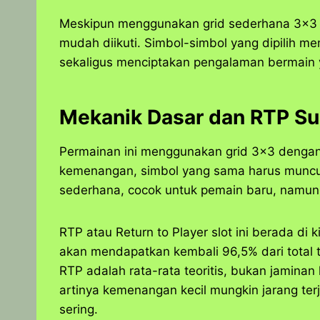
Meskipun menggunakan grid sederhana 3×3 d
mudah diikuti. Simbol-simbol yang dipilih m
sekaligus menciptakan pengalaman bermain
Mekanik Dasar dan RTP Sup
Permainan ini menggunakan grid 3×3 dengan
kemenangan, simbol yang sama harus muncul s
sederhana, cocok untuk pemain baru, namun t
RTP atau Return to Player slot ini berada di 
akan mendapatkan kembali 96,5% dari total t
RTP adalah rata-rata teoritis, bukan jaminan k
artinya kemenangan kecil mungkin jarang ter
sering.