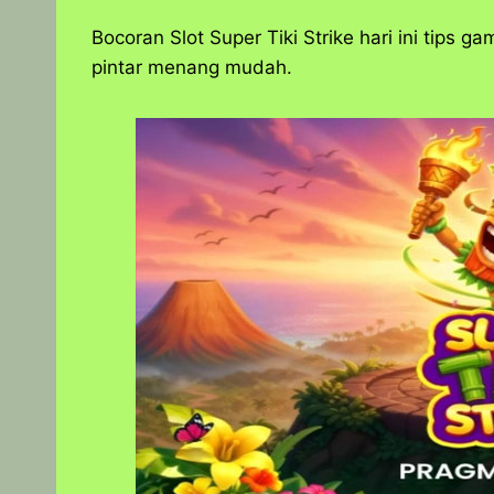
h
a
e
e
k
i
h
a
c
s
l
y
n
a
Bocoran Slot Super Tiki Strike hari ini tips
t
e
s
e
p
e
r
pintar menang mudah.
s
b
e
g
e
e
A
o
n
r
p
o
g
a
p
k
e
m
r