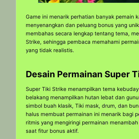
Game ini menarik perhatian banyak pemain k
menyenangkan dan peluang bonus yang unik. 
membahas secara lengkap tentang tema, meka
Strike, sehingga pembaca memahami permain
yang tidak realistis.
Desain Permainan Super Ti
Super Tiki Strike menampilkan tema kebudaya
belakang menampilkan hutan lebat dan gunun
simbol buah klasik, Tiki mask, drum, dan bu
halus membuat permainan ini menarik bagi 
ritmis yang mengiringi permainan menambah
saat fitur bonus aktif.