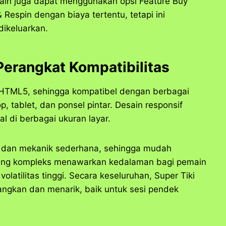
main juga dapat menggunakan opsi Feature Buy
 Respin dengan biaya tertentu, tetapi ini
dikeluarkan.
erangkat Kompatibilitas
i HTML5, sehingga kompatibel dengan berbagai
, tablet, dan ponsel pintar. Desain responsif
l di berbagai ukuran layar.
at dan mekanik sederhana, sehingga mudah
yang kompleks menawarkan kedalaman bagi pemain
latilitas tinggi. Secara keseluruhan, Super Tiki
ngkan dan menarik, baik untuk sesi pendek