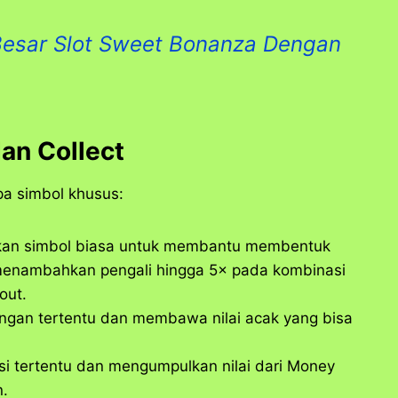
Besar Slot Sweet Bonanza Dengan
an Collect
apa simbol khusus:
tikan simbol biasa untuk membantu membentuk
 menambahkan pengali hingga 5× pada kombinasi
out.
ungan tertentu dan membawa nilai acak yang bisa
isi tertentu dan mengumpulkan nilai dari Money
n.