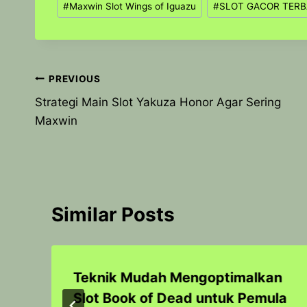
#
Maxwin Slot Wings of Iguazu
#
SLOT GACOR TERB
Tags:
Post
PREVIOUS
Strategi Main Slot Yakuza Honor Agar Sering
navigation
Maxwin
Similar Posts
Teknik Mudah Mengoptimalkan
Slot Book of Dead untuk Pemula