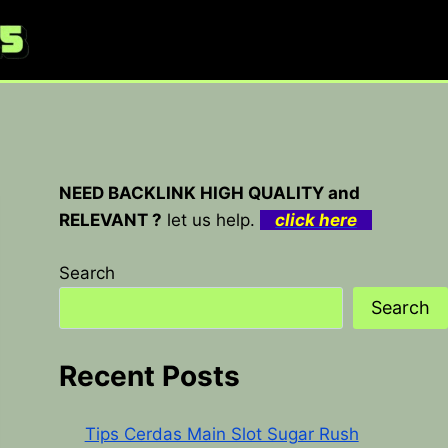
NEED BACKLINK HIGH QUALITY and
RELEVANT ?
let us help.
click here
Search
Search
Recent Posts
Tips Cerdas Main Slot Sugar Rush