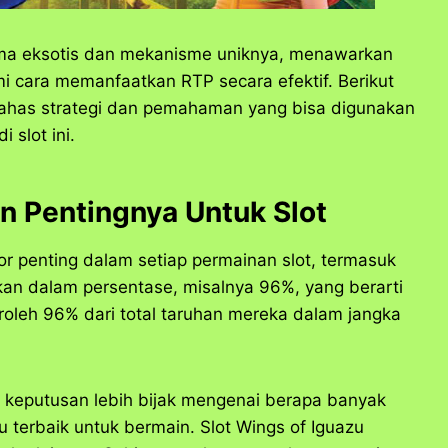
tema eksotis dan mekanisme uniknya, menawarkan
 cara memanfaatkan RTP secara efektif. Berikut
as strategi dan pemahaman yang bisa digunakan
slot ini.
 Pentingnya Untuk Slot
or penting dalam setiap permainan slot, termasuk
lkan dalam persentase, misalnya 96%, yang berarti
roleh 96% dari total taruhan mereka dalam jangka
putusan lebih bijak mengenai berapa banyak
terbaik untuk bermain. Slot Wings of Iguazu