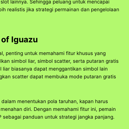
n slot lainnya. Sehingga peluang untuk mencapai
 realistis jika strategi permainan dan pengelolaan
 of Iguazu
, penting untuk memahami fitur khusus yang
an simbol liar, simbol scatter, serta putaran gratis
liar biasanya dapat menggantikan simbol lain
kan scatter dapat membuka mode putaran gratis
dalam menentukan pola taruhan, kapan harus
menahan diri. Dengan memahami fitur ini, pemain
sebagai panduan untuk strategi jangka panjang.