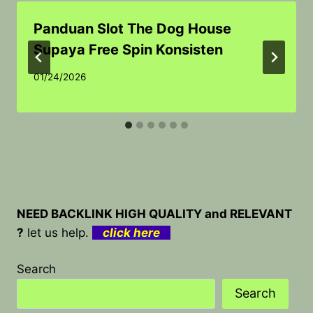
Panduan Slot The Dog House
Supaya Free Spin Konsisten
01/24/2026
NEED BACKLINK HIGH QUALITY and RELEVANT
?
let us help.
click here
Search
Search