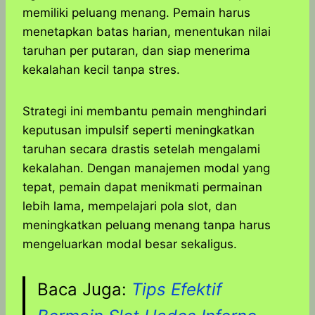
memiliki peluang menang. Pemain harus
menetapkan batas harian, menentukan nilai
taruhan per putaran, dan siap menerima
kekalahan kecil tanpa stres.
Strategi ini membantu pemain menghindari
keputusan impulsif seperti meningkatkan
taruhan secara drastis setelah mengalami
kekalahan. Dengan manajemen modal yang
tepat, pemain dapat menikmati permainan
lebih lama, mempelajari pola slot, dan
meningkatkan peluang menang tanpa harus
mengeluarkan modal besar sekaligus.
Baca Juga:
Tips Efektif