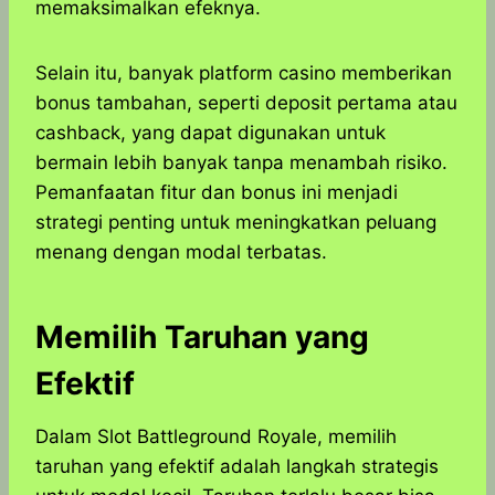
memaksimalkan efeknya.
Selain itu, banyak platform casino memberikan
bonus tambahan, seperti deposit pertama atau
cashback, yang dapat digunakan untuk
bermain lebih banyak tanpa menambah risiko.
Pemanfaatan fitur dan bonus ini menjadi
strategi penting untuk meningkatkan peluang
menang dengan modal terbatas.
Memilih Taruhan yang
Efektif
Dalam Slot Battleground Royale, memilih
taruhan yang efektif adalah langkah strategis