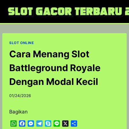
Skip
to
content
SLOT ONLINE
Cara Menang Slot
Battleground Royale
Dengan Modal Kecil
01/24/2026
Bagikan
W
F
M
T
S
L
X
S