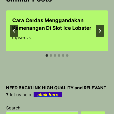
Cara Cerdas Menggandakan
Kemenangan Di Slot Ice Lobster
01/15/2026
NEED BACKLINK HIGH QUALITY and RELEVANT
?
let us help.
click here
Search