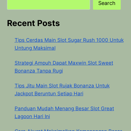
Search
Recent Posts
Tips Cerdas Main Slot Sugar Rush 1000 Untuk
Untung Maksimal
Strategi Ampuh Dapat Maxwin Slot Sweet
Bonanza Tanpa Rugi
Tips Jitu Main Slot Rujak Bonanza Untuk
Jackpot Beruntun Setiap Hari
Panduan Mudah Menang Besar Slot Great
Lagoon Hari Ini