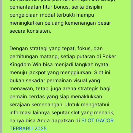
pemanfaatan fitur bonus, serta disiplin
pengelolaan modal terbukti mampu
meningkatkan peluang kemenangan besar
secara konsisten.
Dengan strategi yang tepat, fokus, dan
perhitungan matang, setiap putaran di Poker
Kingdom Win bisa menjadi langkah nyata
menuju jackpot yang menggiurkan. Slot ini
bukan sekadar permainan visual yang
menawan, tetapi juga arena strategis bagi
pemain cerdas yang siap menaklukkan
kerajaan kemenangan. Untuk mengetahui
informasi lainnya seputar slot yang menarik,
hanya bisa Anda dapatkan di
SLOT GACOR
TERBARU 2025
.