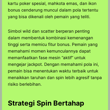
kartu poker spesial, mahkota emas, dan ikon
bonus cenderung muncul dalam pola tertentu
yang bisa dikenali oleh pemain yang teliti.
Simbol wild dan scatter berperan penting
dalam membentuk kombinasi kemenangan
tinggi serta memicu fitur bonus. Pemain yang
memahami momen kemunculannya dapat
memanfaatkan fase mesin “aktif” untuk
mengejar jackpot. Dengan memahami pola ini,
pemain bisa menentukan waktu terbaik untuk
menaikkan taruhan dan spin lebih agresif tanpa
risiko berlebihan.
Strategi Spin Bertahap