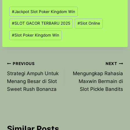
Post
#
Jackpot Slot Poker Kingdom Win
Tags:
#
SLOT GACOR TERBARU 2025
#
Slot Online
#
Slot Poker Kingdom Win
Post
PREVIOUS
NEXT
Strategi Ampuh Untuk
Mengungkap Rahasia
navigation
Menang Besar di Slot
Maxwin Bermain di
Sweet Rush Bonanza
Slot Pickle Bandits
Similar Posts