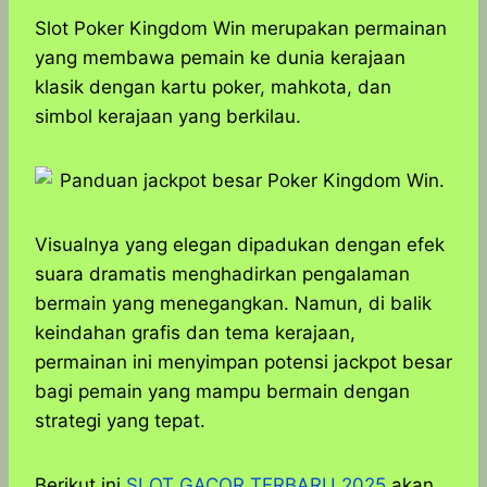
h
a
e
e
k
i
h
a
c
s
l
y
n
a
Slot Poker Kingdom Win merupakan permainan
t
e
s
e
p
e
r
yang membawa pemain ke dunia kerajaan
s
b
e
g
e
e
klasik dengan kartu poker, mahkota, dan
A
o
n
r
simbol kerajaan yang berkilau.
p
o
g
a
p
k
e
m
r
Visualnya yang elegan dipadukan dengan efek
suara dramatis menghadirkan pengalaman
bermain yang menegangkan. Namun, di balik
keindahan grafis dan tema kerajaan,
permainan ini menyimpan potensi jackpot besar
bagi pemain yang mampu bermain dengan
strategi yang tepat.
Berikut ini
SLOT GACOR TERBARU 2025
akan