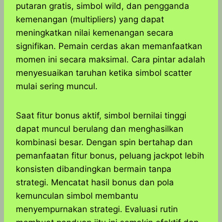
putaran gratis, simbol wild, dan pengganda
kemenangan (multipliers) yang dapat
meningkatkan nilai kemenangan secara
signifikan. Pemain cerdas akan memanfaatkan
momen ini secara maksimal. Cara pintar adalah
menyesuaikan taruhan ketika simbol scatter
mulai sering muncul.
Saat fitur bonus aktif, simbol bernilai tinggi
dapat muncul berulang dan menghasilkan
kombinasi besar. Dengan spin bertahap dan
pemanfaatan fitur bonus, peluang jackpot lebih
konsisten dibandingkan bermain tanpa
strategi. Mencatat hasil bonus dan pola
kemunculan simbol membantu
menyempurnakan strategi. Evaluasi rutin