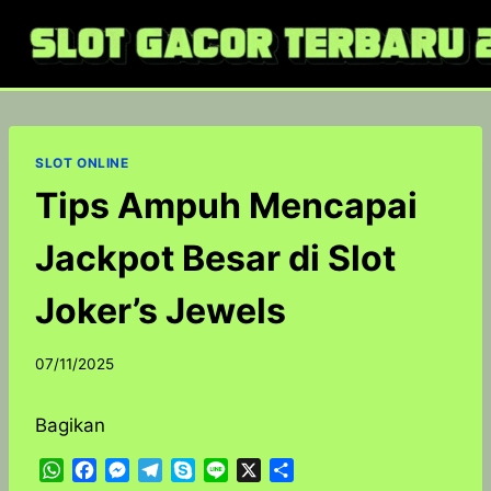
Skip
to
content
SLOT ONLINE
Tips Ampuh Mencapai
Jackpot Besar di Slot
Joker’s Jewels
07/11/2025
Bagikan
W
F
M
T
S
L
X
S