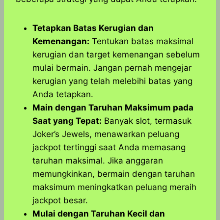
Tetapkan Batas Kerugian dan
Kemenangan:
Tentukan batas maksimal
kerugian dan target kemenangan sebelum
mulai bermain. Jangan pernah mengejar
kerugian yang telah melebihi batas yang
Anda tetapkan.
Main dengan Taruhan Maksimum pada
Saat yang Tepat:
Banyak slot, termasuk
Joker’s Jewels, menawarkan peluang
jackpot tertinggi saat Anda memasang
taruhan maksimal. Jika anggaran
memungkinkan, bermain dengan taruhan
maksimum meningkatkan peluang meraih
jackpot besar.
Mulai dengan Taruhan Kecil dan