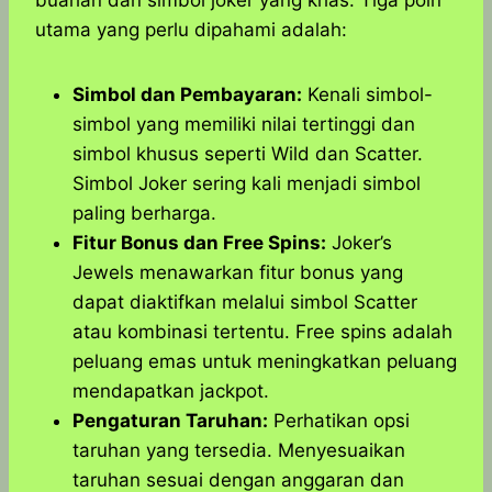
buahan dan simbol joker yang khas. Tiga poin
utama yang perlu dipahami adalah:
Simbol dan Pembayaran:
Kenali simbol-
simbol yang memiliki nilai tertinggi dan
simbol khusus seperti Wild dan Scatter.
Simbol Joker sering kali menjadi simbol
paling berharga.
Fitur Bonus dan Free Spins:
Joker’s
Jewels menawarkan fitur bonus yang
dapat diaktifkan melalui simbol Scatter
atau kombinasi tertentu. Free spins adalah
peluang emas untuk meningkatkan peluang
mendapatkan jackpot.
Pengaturan Taruhan:
Perhatikan opsi
taruhan yang tersedia. Menyesuaikan
taruhan sesuai dengan anggaran dan