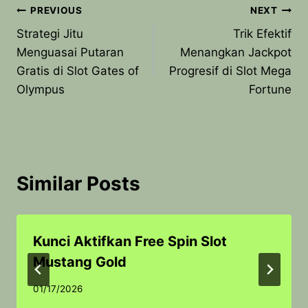
Post
PREVIOUS
NEXT
Strategi Jitu
Trik Efektif
navigation
Menguasai Putaran
Menangkan Jackpot
Gratis di Slot Gates of
Progresif di Slot Mega
Olympus
Fortune
Similar Posts
Kunci Aktifkan Free Spin Slot
Mustang Gold
01/17/2026