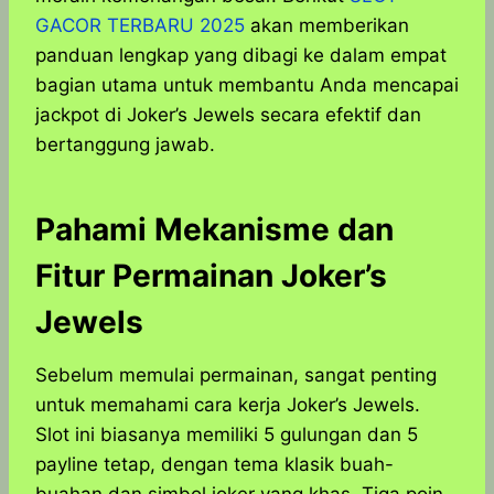
GACOR TERBARU 2025
akan memberikan
panduan lengkap yang dibagi ke dalam empat
bagian utama untuk membantu Anda mencapai
jackpot di Joker’s Jewels secara efektif dan
bertanggung jawab.
Pahami Mekanisme dan
Fitur Permainan Joker’s
Jewels
Sebelum memulai permainan, sangat penting
untuk memahami cara kerja Joker’s Jewels.
Slot ini biasanya memiliki 5 gulungan dan 5
payline tetap, dengan tema klasik buah-