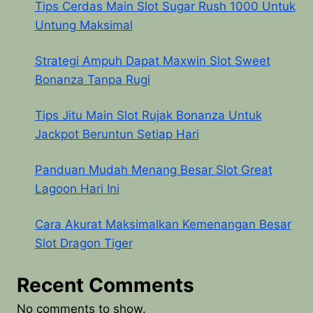
Tips Cerdas Main Slot Sugar Rush 1000 Untuk
Untung Maksimal
Strategi Ampuh Dapat Maxwin Slot Sweet
Bonanza Tanpa Rugi
Tips Jitu Main Slot Rujak Bonanza Untuk
Jackpot Beruntun Setiap Hari
Panduan Mudah Menang Besar Slot Great
Lagoon Hari Ini
Cara Akurat Maksimalkan Kemenangan Besar
Slot Dragon Tiger
Recent Comments
No comments to show.