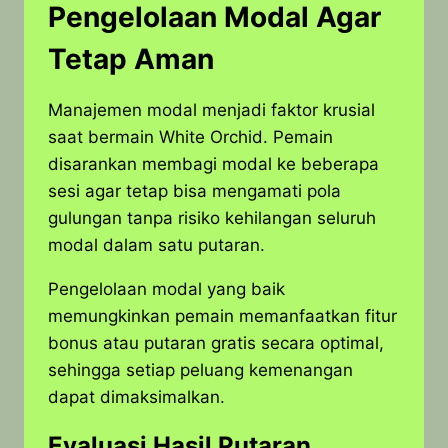
Pengelolaan Modal Agar
Tetap Aman
Manajemen modal menjadi faktor krusial
saat bermain White Orchid. Pemain
disarankan membagi modal ke beberapa
sesi agar tetap bisa mengamati pola
gulungan tanpa risiko kehilangan seluruh
modal dalam satu putaran.
Pengelolaan modal yang baik
memungkinkan pemain memanfaatkan fitur
bonus atau putaran gratis secara optimal,
sehingga setiap peluang kemenangan
dapat dimaksimalkan.
Evaluasi Hasil Putaran