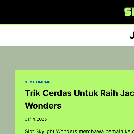
Skip
to
content
SLOT ONLINE
Trik Cerdas Untuk Raih Jac
Wonders
01/14/2026
Slot Skylight Wonders membawa pemain ke du