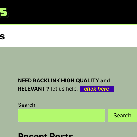
s
NEED BACKLINK HIGH QUALITY and
RELEVANT ?
let us help.
click here
Search
Search
Recent Posts