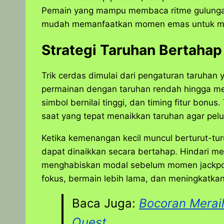
Pemain yang mampu membaca ritme gulungan
mudah memanfaatkan momen emas untuk me
Strategi Taruhan Bertahap
Trik cerdas dimulai dari pengaturan taruhan
permainan dengan taruhan rendah hingga m
simbol bernilai tinggi, dan timing fitur bonu
saat yang tepat menaikkan taruhan agar pel
Ketika kemenangan kecil muncul berturut-turut
dapat dinaikkan secara bertahap. Hindari me
menghabiskan modal sebelum momen jackpot
fokus, bermain lebih lama, dan meningkatka
Baca Juga:
Bocoran Merai
Quest