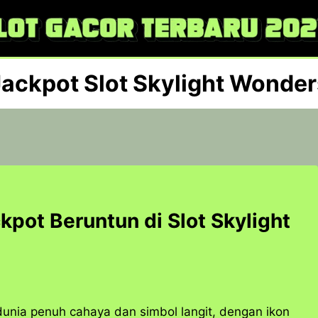
Jackpot Slot Skylight Wonder
kpot Beruntun di Slot Skylight
nia penuh cahaya dan simbol langit, dengan ikon