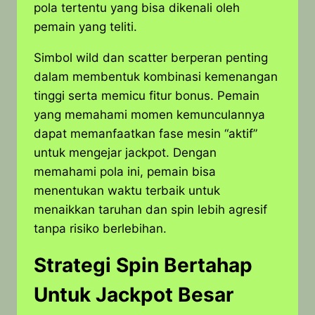
pola tertentu yang bisa dikenali oleh
pemain yang teliti.
Simbol wild dan scatter berperan penting
dalam membentuk kombinasi kemenangan
tinggi serta memicu fitur bonus. Pemain
yang memahami momen kemunculannya
dapat memanfaatkan fase mesin “aktif”
untuk mengejar jackpot. Dengan
memahami pola ini, pemain bisa
menentukan waktu terbaik untuk
menaikkan taruhan dan spin lebih agresif
tanpa risiko berlebihan.
Strategi Spin Bertahap
Untuk Jackpot Besar