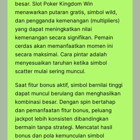
besar. Slot Poker Kingdom Win
menawarkan putaran gratis, simbol wild,
dan pengganda kemenangan (multipliers)
yang dapat meningkatkan nilai
kemenangan secara signifikan. Pemain
cerdas akan memanfaatkan momen ini
secara maksimal. Cara pintar adalah
menyesuaikan taruhan ketika simbol
scatter mulai sering muncul.
Saat fitur bonus aktif, simbol bernilai tinggi
dapat muncul berulang dan menghasilkan
kombinasi besar. Dengan spin bertahap
dan pemanfaatan fitur bonus, peluang
jackpot lebih konsisten dibandingkan
bermain tanpa strategi. Mencatat hasil
bonus dan pola kemunculan simbol