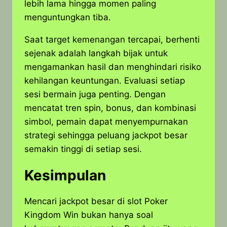
lebih lama hingga momen paling
menguntungkan tiba.
Saat target kemenangan tercapai, berhenti
sejenak adalah langkah bijak untuk
mengamankan hasil dan menghindari risiko
kehilangan keuntungan. Evaluasi setiap
sesi bermain juga penting. Dengan
mencatat tren spin, bonus, dan kombinasi
simbol, pemain dapat menyempurnakan
strategi sehingga peluang jackpot besar
semakin tinggi di setiap sesi.
Kesimpulan
Mencari jackpot besar di slot Poker
Kingdom Win bukan hanya soal