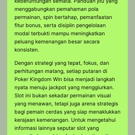
keberuntungan semata. Panduan jitu yang
menggabungkan pemahaman pola
permainan, spin bertahap, pemanfaatan
fitur bonus, serta disiplin pengelolaan
modal terbukti mampu meningkatkan
peluang kemenangan besar secara
konsisten.
Dengan strategi yang tepat, fokus, dan
perhitungan matang, setiap putaran di
Poker Kingdom Win bisa menjadi langkah
nyata menuju jackpot yang menggiurkan.
Slot ini bukan sekadar permainan visual
yang menawan, tetapi juga arena strategis
bagi pemain cerdas yang siap menaklukkan
kerajaan kemenangan. Untuk mengetahui
informasi lainnya seputar slot yang