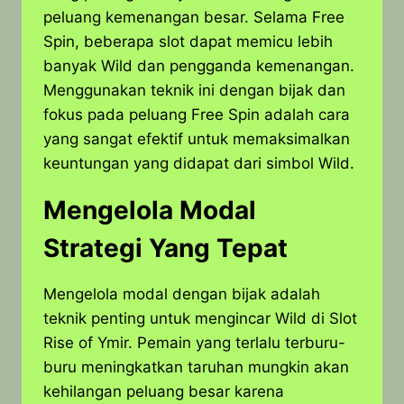
peluang kemenangan besar. Selama Free
Spin, beberapa slot dapat memicu lebih
banyak Wild dan pengganda kemenangan.
Menggunakan teknik ini dengan bijak dan
fokus pada peluang Free Spin adalah cara
yang sangat efektif untuk memaksimalkan
keuntungan yang didapat dari simbol Wild.
Mengelola Modal
Strategi Yang Tepat
Mengelola modal dengan bijak adalah
teknik penting untuk mengincar Wild di Slot
Rise of Ymir. Pemain yang terlalu terburu-
buru meningkatkan taruhan mungkin akan
kehilangan peluang besar karena