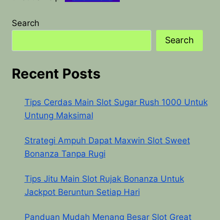
Search
Search
Recent Posts
Tips Cerdas Main Slot Sugar Rush 1000 Untuk
Untung Maksimal
Strategi Ampuh Dapat Maxwin Slot Sweet
Bonanza Tanpa Rugi
Tips Jitu Main Slot Rujak Bonanza Untuk
Jackpot Beruntun Setiap Hari
Panduan Mudah Menang Besar Slot Great