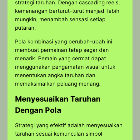
strategi taruhan. Dengan cascading reels,
kemenangan berturut-turut menjadi lebih
mungkin, menambah sensasi setiap
putaran.
Pola kombinasi yang berubah-ubah ini
membuat permainan tetap segar dan
menarik. Pemain yang cermat dapat
menggunakan pengamatan visual untuk
menentukan angka taruhan dan
memaksimalkan peluang menang.
Menyesuaikan Taruhan
Dengan Pola
Strategi yang efektif adalah menyesuaikan
taruhan sesuai kemunculan simbol