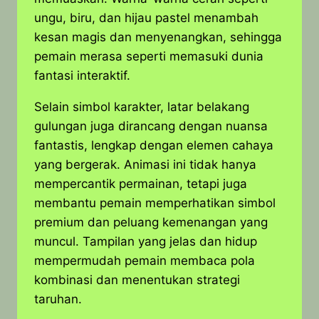
ungu, biru, dan hijau pastel menambah
kesan magis dan menyenangkan, sehingga
pemain merasa seperti memasuki dunia
fantasi interaktif.
Selain simbol karakter, latar belakang
gulungan juga dirancang dengan nuansa
fantastis, lengkap dengan elemen cahaya
yang bergerak. Animasi ini tidak hanya
mempercantik permainan, tetapi juga
membantu pemain memperhatikan simbol
premium dan peluang kemenangan yang
muncul. Tampilan yang jelas dan hidup
mempermudah pemain membaca pola
kombinasi dan menentukan strategi
taruhan.