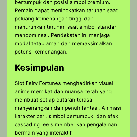
bertumpuk dan posisi simbol premium.
Pemain dapat meningkatkan taruhan saat
peluang kemenangan tinggi dan
menurunkan taruhan saat simbol standar
mendominasi. Pendekatan ini menjaga
modal tetap aman dan memaksimalkan
potensi kemenangan.
Kesimpulan
Slot Fairy Fortunes menghadirkan visual
anime memikat dan nuansa cerah yang
membuat setiap putaran terasa
menyenangkan dan penuh fantasi. Animasi
karakter peri, simbol bertumpuk, dan efek
cascading reels memberikan pengalaman
bermain yang interaktif.