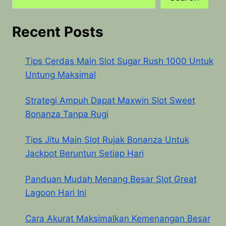
Recent Posts
Tips Cerdas Main Slot Sugar Rush 1000 Untuk
Untung Maksimal
Strategi Ampuh Dapat Maxwin Slot Sweet
Bonanza Tanpa Rugi
Tips Jitu Main Slot Rujak Bonanza Untuk
Jackpot Beruntun Setiap Hari
Panduan Mudah Menang Besar Slot Great
Lagoon Hari Ini
Cara Akurat Maksimalkan Kemenangan Besar