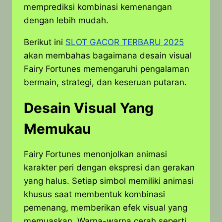
memprediksi kombinasi kemenangan
dengan lebih mudah.
Berikut ini
SLOT GACOR TERBARU 2025
akan membahas bagaimana desain visual
Fairy Fortunes memengaruhi pengalaman
bermain, strategi, dan keseruan putaran.
Desain Visual Yang
Memukau
Fairy Fortunes menonjolkan animasi
karakter peri dengan ekspresi dan gerakan
yang halus. Setiap simbol memiliki animasi
khusus saat membentuk kombinasi
pemenang, memberikan efek visual yang
memuaskan. Warna-warna cerah seperti