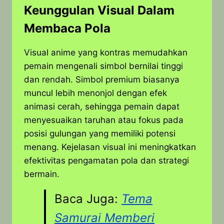
Keunggulan Visual Dalam
Membaca Pola
Visual anime yang kontras memudahkan
pemain mengenali simbol bernilai tinggi
dan rendah. Simbol premium biasanya
muncul lebih menonjol dengan efek
animasi cerah, sehingga pemain dapat
menyesuaikan taruhan atau fokus pada
posisi gulungan yang memiliki potensi
menang. Kejelasan visual ini meningkatkan
efektivitas pengamatan pola dan strategi
bermain.
Baca Juga:
Tema
Samurai Memberi